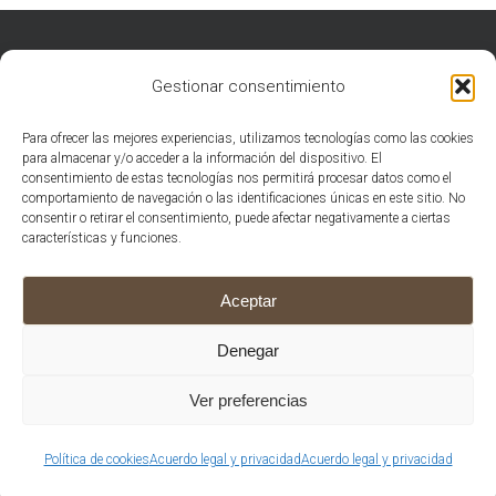
Gestionar consentimiento
Sobre este sitio web
Para ofrecer las mejores experiencias, utilizamos tecnologías como las cookies
Acuerdo legal y privacidad
para almacenar y/o acceder a la información del dispositivo. El
consentimiento de estas tecnologías nos permitirá procesar datos como el
comportamiento de navegación o las identificaciones únicas en este sitio. No
Política de cookies (EU)
CONTACTO
consentir o retirar el consentimiento, puede afectar negativamente a ciertas
características y funciones.
Abel Jalal
-Dirección: Ibiza, Illes Balears –
Aceptar
España - Tel.
+34 630 42 72 63
Denegar
Ver preferencias
Política de cookies
Acuerdo legal y privacidad
Acuerdo legal y privacidad
© 2026 The Eating School. Todos los derechos reservados